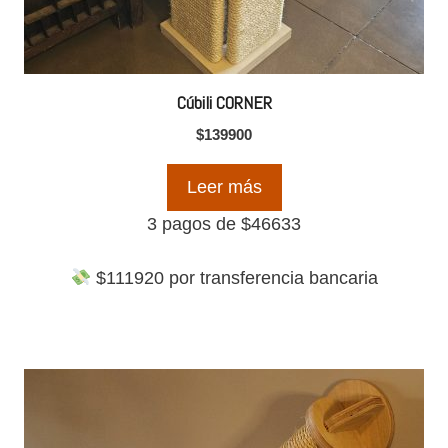
Cúbili CORNER
$
139900
Leer más
3 pagos de
$
46633
$
111920
por transferencia bancaria