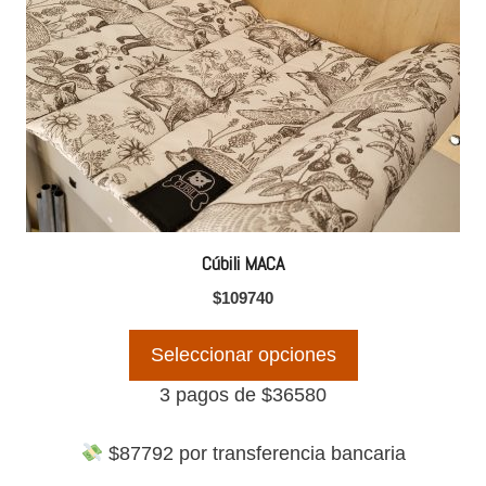
múltiples
variantes.
Las
opciones
se
pueden
elegir
en
la
Cúbili MACA
página
$
109740
de
producto
Seleccionar opciones
3 pagos de
$
36580
$
87792
por transferencia bancaria