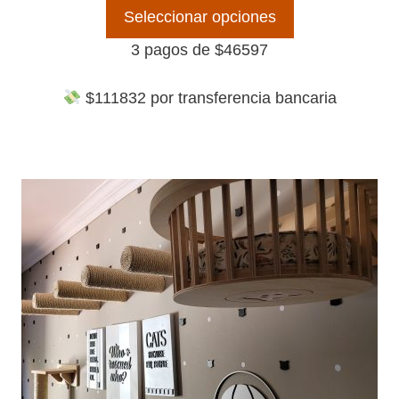
Seleccionar opciones
3 pagos de
$
46597
$
111832
por transferencia bancaria
Este
producto
tiene
múltiples
variantes.
Las
opciones
se
pueden