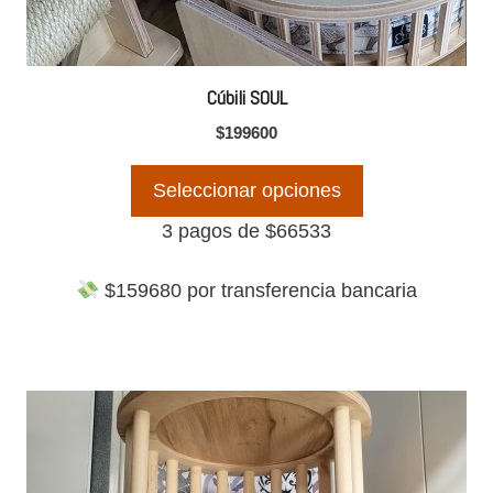
elegir
en
la
Cúbili SOUL
página
$
199600
de
producto
Seleccionar opciones
3 pagos de
$
66533
$
159680
por transferencia bancaria