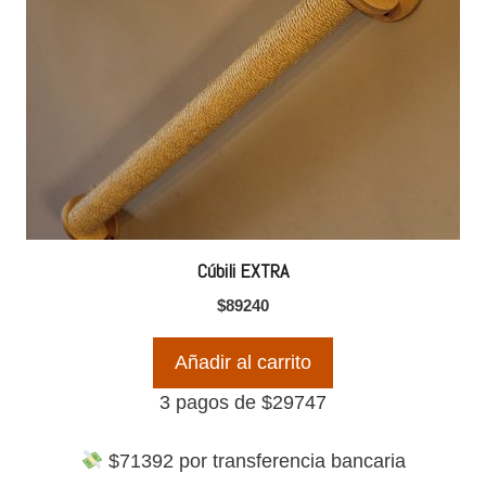
Cúbili EXTRA
$
89240
Añadir al carrito
3 pagos de
$
29747
$
71392
por transferencia bancaria