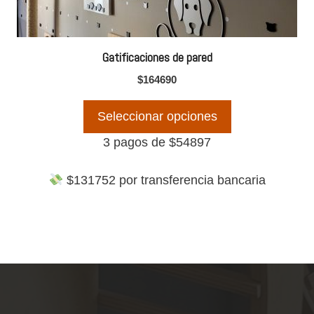
elegir
en
la
Gatificaciones de pared
página
$
164690
de
producto
Seleccionar opciones
3 pagos de
$
54897
$
131752
por transferencia bancaria