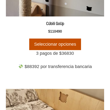
elegir
en
la
Cúbili GoUp
página
$
110490
de
producto
Seleccionar opciones
3 pagos de
$
36830
$
88392
por transferencia bancaria
Este
producto
tiene