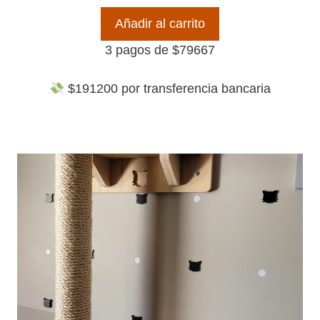
Añadir al carrito
3 pagos de
$
79667
$
191200
por transferencia bancaria
Este
producto
tiene
múltiples
variantes.
Las
opciones
se
pueden