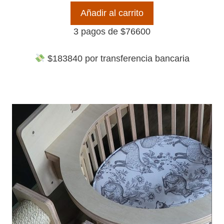
Añadir al carrito
3 pagos de
$
76600
$
183840
por transferencia bancaria
Este
producto
tiene
múltiples
variantes.
Las
opciones
se
pueden